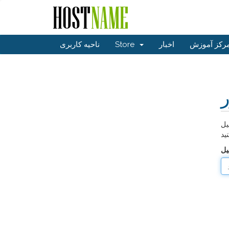
رکز آموزش
اخبار
Store
ناحیه کاربری
ر
یل
ید
یل