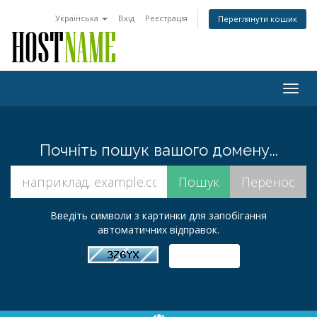
Українська
Вхід
Реєстрація
Переглянути кошик
Togg
navig
Почніть пошук вашого домену...
Введіть символи з картинки для запобігання
автоматичних відправок.