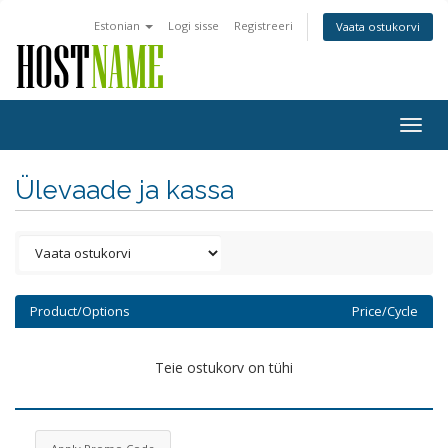
Estonian
Logi sisse
Registreeri
Vaata ostukorvi
Togg
navig
Ülevaade ja kassa
Product/Options
Price/Cycle
Teie ostukorv on tühi