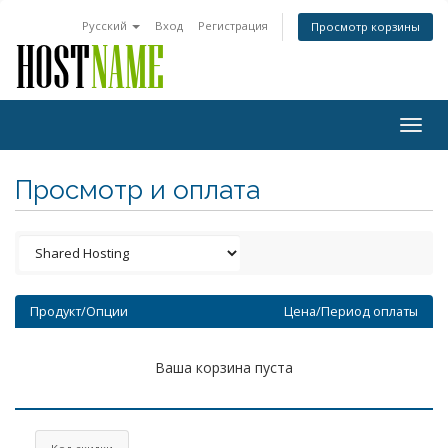
Русский
Вход
Регистрация
Просмотр корзины
Togg
navig
Просмотр и оплата
Продукт/Опции
Цена/Период оплаты
Ваша корзина пуста