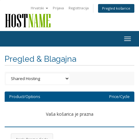
Hrvatski
Prijava
Registtracija
Pregled košarice
Togg
navig
Pregled & Blagajna
Product/Options
Price/Cycle
Vaša košarica je prazna